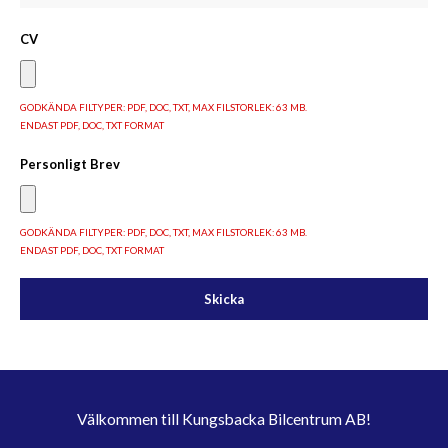
CV
GODKÄNDA FILTYPER: PDF, DOC, TXT, MAX FILSTORLEK: 63 MB.
ENDAST PDF, DOC, TXT FORMAT
Personligt Brev
GODKÄNDA FILTYPER: PDF, DOC, TXT, MAX FILSTORLEK: 63 MB.
ENDAST PDF, DOC, TXT FORMAT
Skicka
Välkommen till Kungsbacka Bilcentrum AB!