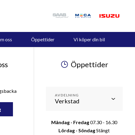
m oss
Öppettider
Vi köper din bil
oss
Öppettider
ngsbacka
AVDELNING
g
Måndag - Fredag
07.30 - 16.30
Lördag - Söndag
Stängt