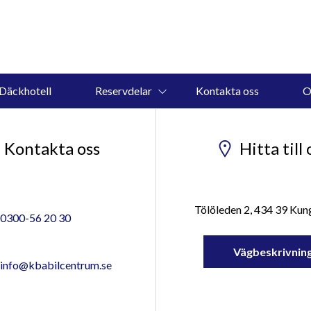
Däckhotell
Reservdelar
Kontakta oss
O
Kontakta oss
Hitta till 
Tölöleden 2, 434 39 Ku
0300-56 20 30
Vägbeskrivnin
info@kbabilcentrum.se