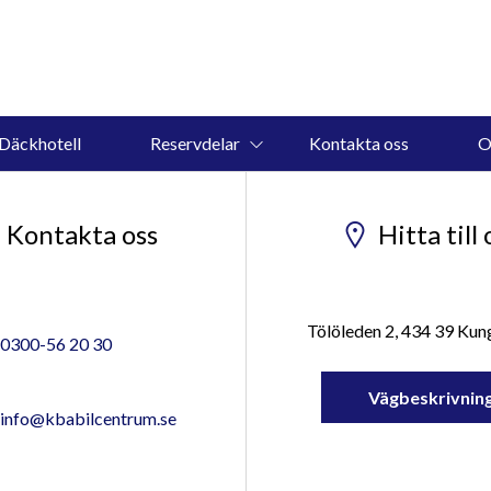
Däckhotell
Reservdelar
Kontakta oss
O
Kontakta oss
Hitta till 
Tölöleden 2, 434 39 Ku
0300-56 20 30
Vägbeskrivnin
info@kbabilcentrum.se