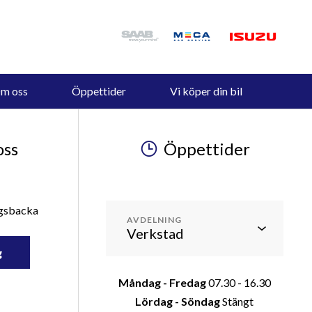
m oss
Öppettider
Vi köper din bil
oss
Öppettider
ngsbacka
AVDELNING
g
Måndag - Fredag
07.30 - 16.30
Lördag - Söndag
Stängt