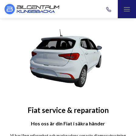
Fiat service & reparation
Hos oss är din Fiat i säkra händer
Vi har lång erfarenhet och marknadens senaste diagnosutrustning