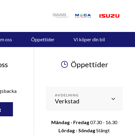
m oss
Öppettider
Vi köper din bil
oss
Öppettider
ngsbacka
AVDELNING
g
Måndag - Fredag
07.30 - 16.30
Lördag - Söndag
Stängt