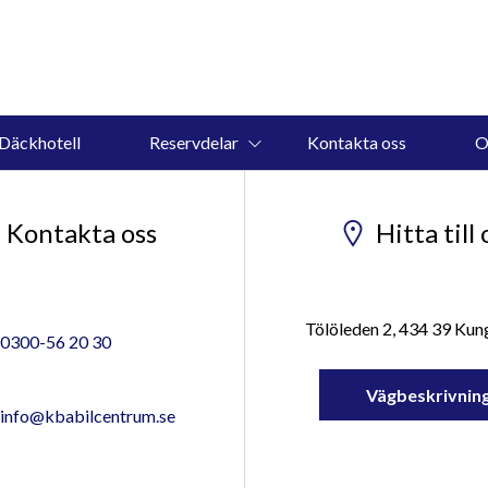
Däckhotell
Reservdelar
Kontakta oss
O
Kontakta oss
Hitta till 
Tölöleden 2, 434 39 Ku
0300-56 20 30
Vägbeskrivnin
info@kbabilcentrum.se